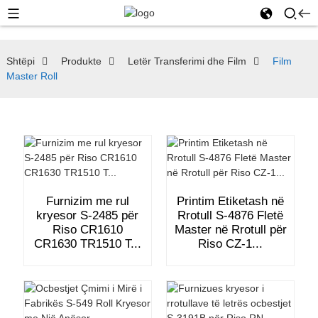
Shtëpi
Produkte
Letër Transferimi dhe Film
Film
Master Roll
Furnizim me rul
Printim Etiketash në
kryesor S-2485 për
Rrotull S-4876 Fletë
Riso CR1610
Master në Rrotull për
CR1630 TR1510 T...
Riso CZ-1...