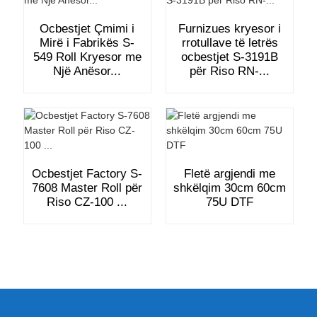
Ocbestjet Çmimi i
Furnizues kryesor i
Mirë i Fabrikës S-
rrotullave të letrës
549 Roll Kryesor me
ocbestjet S-3191B
Një Anësor...
për Riso RN-...
Ocbestjet Factory S-
Fletë argjendi me
7608 Master Roll për
shkëlqim 30cm 60cm
Riso CZ-100 ...
75U DTF