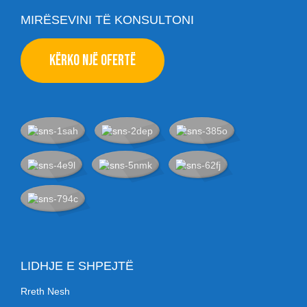
MIRËSEVINI TË KONSULTONI
KËRKO NJË OFERTË
LIDHJE E SHPEJTË
Rreth Nesh