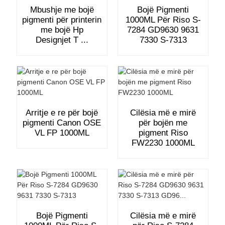
Mbushje me bojë
Bojë Pigmenti
pigmenti për printerin
1000ML Për Riso S-
me bojë Hp
7284 GD9630 9631
Designjet T ...
7330 S-7313
Arritje e re për bojë
Cilësia më e mirë
pigmenti Canon OSE
për bojën me
VL FP 1000ML
pigment Riso
FW2230 1000ML
Bojë Pigmenti
Cilësia më e mirë