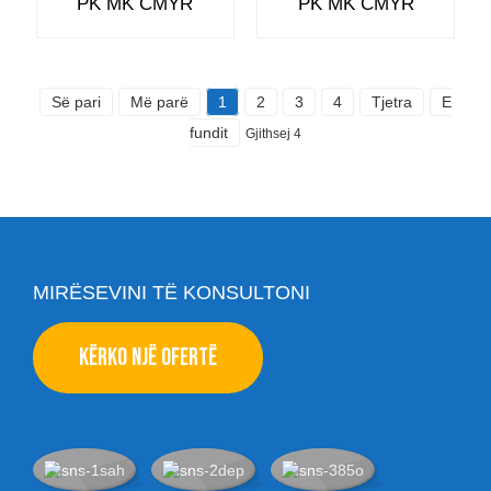
PK MK CMYR
PK MK CMYR
Së pari
Më parë
1
2
3
4
Tjetra
E
fundit
Gjithsej 4
MIRËSEVINI TË KONSULTONI
KËRKO NJË OFERTË