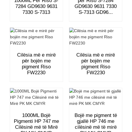
1000ML Për Riso S-
për Riso S-7284
7284 GD9630 9631
GD9630 9631 7330
7330 S-7313
S-7313 GD96...
Cilësia më e mirë
Cilësia më e mirë
për bojën me
për bojën me
pigment Riso
pigment Riso
FW2230
FW2230
1000ML Bojë
Bojë me pigment të
Pigmenti HP 747 me
gjallë HP 746 me
Cilësinë më të Mirë
cilësinë më të mirë