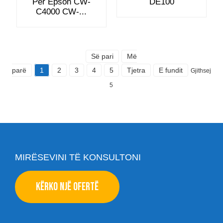
Për Epson CW-
DE100
C4000 CW-...
Së pari
Më
parë
1
2
3
4
5
Tjetra
E fundit
Gjithsej
5
MIRËSEVINI TË KONSULTONI
KËRKO NJË OFERTË