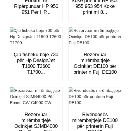
Printimi të
kokë printimi HP 952
Ripërpunuar HP 950
955 953 954 Kokë
951 Për HP...
printimi 8...
Çip fisheku boje 730
Rezervuar
për Hp DesignJet
mirëmbajtjeje
T1600 T2600
Ocinkjet DE100 për
T1700...
printerin Fuji DE100
Rezervuar
Rivendosës
mirëmbajtjeje
mirëmbajtjeje DE100
Ocinkjet SJMB4000
për printerin Fuji