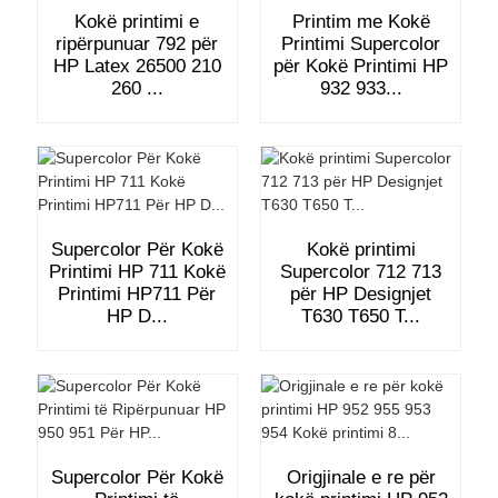
Kokë printimi e
Printim me Kokë
ripërpunuar 792 për
Printimi Supercolor
HP Latex 26500 210
për Kokë Printimi HP
260 ...
932 933...
Supercolor Për Kokë
Kokë printimi
Printimi HP 711 Kokë
Supercolor 712 713
Printimi HP711 Për
për HP Designjet
HP D...
T630 T650 T...
Supercolor Për Kokë
Origjinale e re për