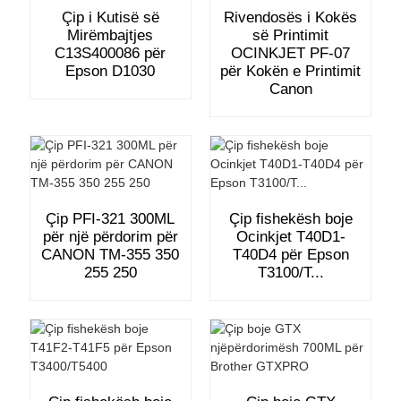
Çip i Kutisë së
Rivendosës i Kokës
Mirëmbajtjes
së Printimit
C13S400086 për
OCINKJET PF-07
Epson D1030
për Kokën e Printimit
Canon
Çip PFI-321 300ML
Çip fishekësh boje
për një përdorim për
Ocinkjet T40D1-
CANON TM-355 350
T40D4 për Epson
255 250
T3100/T...