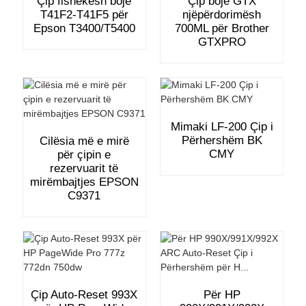
Çip fishekësh boje
Çip boje GTX
T41F2-T41F5 për
njëpërdorimësh
Epson T3400/T5400
700ML për Brother
GTXPRO
Mimaki LF-200 Çip i
Përhershëm BK
Cilësia më e mirë
CMY
për çipin e
rezervuarit të
mirëmbajtjes EPSON
C9371
Çip Auto-Reset 993X
Për HP