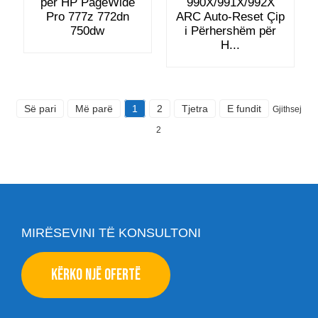
për HP PageWide
990X/991X/992X
Pro 777z 772dn
ARC Auto-Reset Çip
750dw
i Përhershëm për
H...
Së pari
Më parë
1
2
Tjetra
E fundit
Gjithsej
2
MIRËSEVINI TË KONSULTONI
KËRKO NJË OFERTË