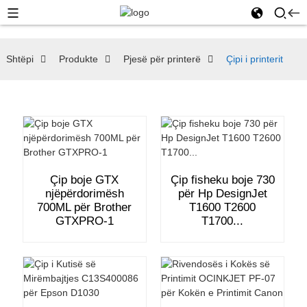
Shtëpi
Produkte
Pjesë për printerë
Çipi i printerit
Çip boje GTX
Çip fisheku boje 730
njëpërdorimësh
për Hp DesignJet
700ML për Brother
T1600 T2600
GTXPRO-1
T1700...