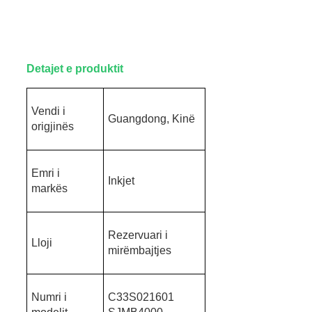
Detajet e produktit
Vendi i
Guangdong, Kinë
origjinës
Emri i
Inkjet
markës
Rezervuari i
Lloji
mirëmbajtjes
Numri i
C33S021601