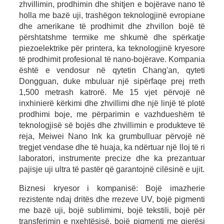
zhvillimin, prodhimin dhe shitjen e bojërave nano të
holla me bazë uji, trashëgon teknologjinë evropiane
dhe amerikane të prodhimit dhe zhvillon bojë të
përshtatshme termike me shkumë dhe spërkatje
piezoelektrike për printera, ka teknologjinë kryesore
të prodhimit profesional të nano-bojërave. Kompania
është e vendosur në qytetin Chang'an, qyteti
Dongguan, duke mbuluar një sipërfaqe prej rreth
1,500 metrash katrorë. Me 15 vjet përvojë në
inxhinierë kërkimi dhe zhvillimi dhe një linjë të plotë
prodhimi boje, me përparimin e vazhdueshëm të
teknologjisë së bojës dhe zhvillimin e produkteve të
reja, Meiwei Nano Ink ka grumbulluar përvojë në
tregjet vendase dhe të huaja, ka ndërtuar një lloj të ri
laboratori, instrumente precize dhe ka prezantuar
pajisje uji ultra të pastër që garantojnë cilësinë e ujit.
Biznesi kryesor i kompanisë: Bojë imazherie
rezistente ndaj dritës dhe rrezeve UV, bojë pigmenti
me bazë uji, bojë sublimimi, bojë tekstili, bojë për
transferimin e nxehtësisë, bojë pigmenti me gjerësi