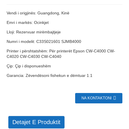
Vendi i origjinës: Guangdong, Kinë
Emri i markës: Ocinkjet
Lloji: Rezervuar mirëmbajtjeje
Numri i modelit: C33S021601 SJMB4000
Printer i përshtatshëm: Për printerët Epson CW-C4000 CW-
C4020 CW-C4030 CW-C4040
Çip: Çip i disponueshëm
Garancia: Zëvendësoni fishekun e dëmtuar 1:1
NA KONTAKTONI
Detajet E Produktit