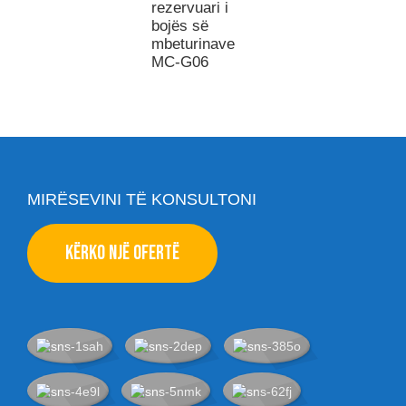
rezervuari i
bojës së
mbeturinave
MC-G06
MIRËSEVINI TË KONSULTONI
KËRKO NJË OFERTË