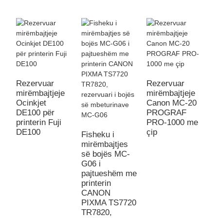
Rezervuar
Rezervuar
mirëmbajtjeje
mirëmbajtjeje
S
Ocinkjet
Canon MC-20
A
DE100 për
PROGRAF
D
printerin Fuji
PRO-1000 me
M
DE100
çip
E
Fisheku i
P
mirëmbajtjes
së bojës MC-
G06 i
pajtueshëm me
printerin
CANON
PIXMA TS7720
TR7820,