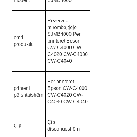
modelit
SJMB4000
Rezervuar
mirëmbajtjeje
SJMB4000 Për
emri i
printerët Epson
produktit
CW-C4000 CW-
C4020 CW-C4030
CW-C4040
Për printerët
printer i
Epson CW-C4000
përshtatshëm
CW-C4020 CW-
C4030 CW-C4040
Çip i
Çip
disponueshëm