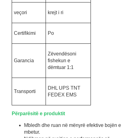
veçori
krejt i ri
Certifikimi
Po
Zëvendësoni
Garancia
fishekun e
dëmtuar 1:1
DHL UPS TNT
Transporti
FEDEX EMS
Përparësitë e produktit
Mbledh dhe ruan në mënyrë efektive bojën e
mbetur.