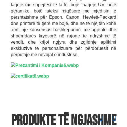
faqeje me shpejtësi të lartë, bojë tharjeje UV, bojë
qeramike, bojë lateksi miqësore me mjedisin, e
përshtatshme për Epson, Canon, Hewlett-Packard
dhe printerë të tjerë me bojë, dhe në të njëjtën kohë
arriti një konsensus bashkëpunimi me agjentë dhe
shpërndarës kryesorë në rajone të ndryshme të
vendit, dhe krijoi ngjyra dhe zgjidhje aplikimi
ekskluzive të personalizuara për përdoruesit në
përputhje me nevojat e industrisë.
Produkte të ngjashme