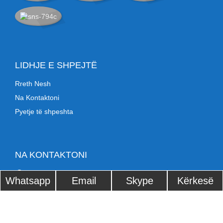
LIDHJE E SHPEJTË
Rreth Nesh
Na Kontaktoni
Pyetje të shpeshta
NA KONTAKTONI
Dhoma 401, Ndërtesa 5, Nr. 16, Rruga Binyong Nange
Whatsapp
Email
Skype
Kërkesë
Lindore 1, Qyteti Daojiao, Qyteti Dongguan, Provinca
Guangdong, Kinë
Tel: +86 17707697471
sysadmin@ocbestjet.com